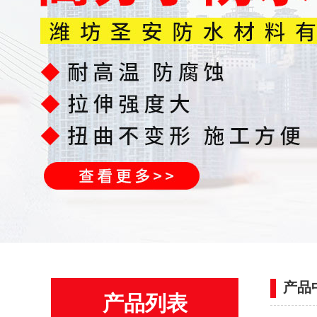
产品
产品列表