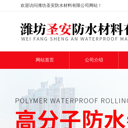
欢迎访问潍坊圣安防水材料有限公司网站！
网站首页
公司介绍