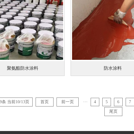
聚氨酯防水涂料
防水涂料
9条 当前10/13页
首页
前一页
···
4
5
6
7
尾页