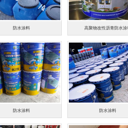
防水涂料
高聚物改性沥青防水涂
防水涂料
防水涂料