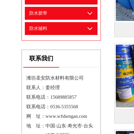
防水胶带
防水辅料
联系我们
潍坊圣安防水材料有限公司
联系人：姜经理
联系电话：15689885857
联系电话：0536-5355568
网 址：www.wfshengan.com
地 址：中国·山东·寿光市·台头