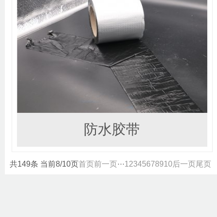
防水胶带
共149条 当前8/10页
首页
前一页
···
1
2
3
4
5
6
7
8
9
10
后一页
尾页